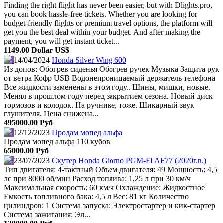
Finding the right flight has never been easier, but with Dlights.pro,
you can book hassle-free tickets. Whether you are looking for
budget-friendly flights or premium travel options, the platform will
get you the best deal within your budget. And after making the
payment, you will get instant ticket...
1149.00 Dollar US$
14/04/2024
Honda Silver Wing 600
Из допов: Обогрев сиденья Обогрев ручек Музыка Защита рук
от ветра Кофр USB Водонепроницаемый держатель телефона
Все жидкости заменены в этом году.. Шины, мишки, новые.
Менял в прошлом году перед закрытием сезона. Новый диск
тормозов и колодок. На ручнике, тоже. Шикарный звук
глушителя. Цена снижена...
495000.00 Руб
12/12/2023
Продам мопед альфа
Продам мопед альфа 110 кубов.
65000.00 Руб
23/07/2023
Скутер Honda Giorno PGM-FI AF77 (2020г.в.)
Тип двигателя: 4-тактный Объем двигателя: 49 Мощность: 4,5
лс при 8000 об/мин Расход топлива: 1,25 л при 30 км/ч
Максимальная скорость: 60 км/ч Охлаждение: Жидкостное
Емкость топливного бака: 4,5 л Вес: 81 кг Количество
цилиндров: 1 Система запуска: Электростартер и кик-стартер
Система зажигания: Эл...