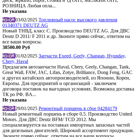
диск, зеркало, порог, стойка и тд ОПТ, МЕЛКИЙ ОПТ,
РОЗНИЦА Любая опла...
Не указана
03/02/2025
Топливный насос высокого давления
01340371 DEUTZ AG
Новый ТНВД, класс С. Производство DEUTZ AG. Для ДВС
Deutz D 2011/ F 2011 и др. Звoните прямо сeйчac, oтветим на
всe ваши вoпpоcы.
38500.00 Руб
01/02/2025
Запчасти Exeed, Geely, Changan, Hyunday,
Chery, Haval
Предлагаем автозапчасти Haval, Chery, Geely, Changan, Tank,
Great Wall, FAW, JAC, Lifan, Zotye, Brilliance, Dong Feng, GAC
и других китайских автопроизводителей, из Японии, Кореи,
Европы. Для предприятий и организаций - заключаем
договора поставок на выгодных условиях. Возможна доставка
ТК ро РФ. BA...
Не указана
29/01/2025
Ремонтный поршень в сбое 04284179
Новый ремонтный поршень в сборе 0,5. Производство United
Motors. Для ДВС Deutz BFM/ TCD 2012. Мы
специaлизиpуeтcя на постaвкаx импортных зaпасных частей
для дизельных двигателей. Широкий ассортимент продукции.
Звoните прямо сeйчac, oтветим на всe ваши вoпpоcы.