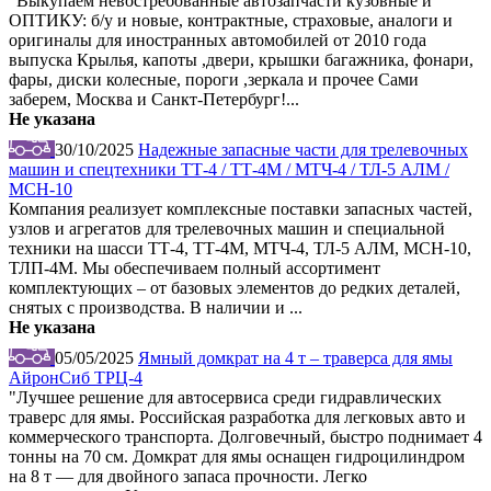
"Выкупаем невостребованные автозапчасти кузовные и
ОПТИКУ: б/у и новые, контрактные, страховые, аналоги и
оригиналы для иностранных автомобилей от 2010 года
выпуска Крылья, капоты ,двери, крышки багажника, фонари,
фары, диски колесные, пороги ,зеркала и прочее Сами
заберем, Москва и Санкт-Петербург!...
Не указана
30/10/2025
Надежные запасные части для трелевочных
машин и спецтехники ТТ-4 / ТТ-4М / МТЧ-4 / ТЛ-5 АЛМ /
МСН-10
Компания реализует комплексные поставки запасных частей,
узлов и агрегатов для трелевочных машин и специальной
техники на шасси ТТ-4, ТТ-4М, МТЧ-4, ТЛ-5 АЛМ, МСН-10,
ТЛП-4М. Мы обеспечиваем полный ассортимент
комплектующих – от базовых элементов до редких деталей,
снятых с производства. В наличии и ...
Не указана
05/05/2025
Ямный домкрат на 4 т – траверса для ямы
АйронСиб ТРЦ-4
"Лучшее решение для автосервиса среди гидравлических
траверс для ямы. Российская разработка для легковых авто и
коммерческого транспорта. Долговечный, быстро поднимает 4
тонны на 70 см. Домкрат для ямы оснащен гидроцилиндром
на 8 т — для двойного запаса прочности. Легко