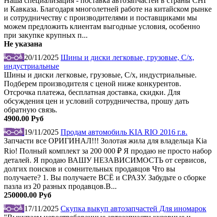
Наша специализация - поставка автозапчастей в страны СНГ
и Кавказа. Благодаря многолетней работе на китайском рынке
и сотрудничеству с производителями и поставщиками мы
можем предложить клиентам выгодные условия, особенно
при закупке крупных п...
Не указана
20/11/2025
Шины и диски легковые, грузовые, С/х,
индустриальные
Шины и диски легковые, грузовые, С/х, индустриальные.
Подберем производителя с ценой ниже конкурентов.
Отсрочка платежа, бесплатная доставка, скидки. Для
обсуждения цен и условий сотрудничества, прошу дать
обратную связь.
4900.00 Руб
19/11/2025
Продам автомобиль KIA RIO 2016 г.в.
Запчасти все ОРИГИНАЛ!!! Золотая жила для владельца Kia
Rio! Полный комплект за 200 000 ₽ Я продаю не просто набор
деталей. Я продаю ВАШУ НЕЗАВИСИМОСТЬ от сервисов,
долгих поисков и сомнительных продавцов Что вы
получаете? 1. Вы получаете ВСЁ и СРАЗУ. Забудьте о сборке
пазла из 20 разных продавцов.В...
250000.00 Руб
17/11/2025
Скупка выкуп автозапчастей Для иномарок