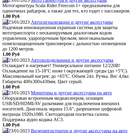
23/01/2023
Мото гарнитура и другие аксессуары
Мотогарнитура Scala Rider Freecom 1+ предназначена для
одиночных райдеров, а также для тех, кто ездит с пассажиром.
1.00 Руб
23/01/2023
Автосигнализации и другие аксессуары
Надежная инновационная охранная система для защиты
мототранспорта с несканируемым диалоговым кодом
управления, ударопрочным брелком, многоканальным
помехозащищенным трансивером с дальностью оповещения
до 1200 метров.
1.00 Руб
23/01/2023
Автохолодильники и другие аксессуары
Охлаждает и нагревает! Универсальное питание 12/220В!
Охлаждение на 15-18°С ниже t окружающей среды (до +5°С).
Максимальный нагрев: до +65°С. Объем 24л. Ручка. Вес 4,6кг.
Габариты 400x300x430мм. Цвет серый.
1.00 Руб
23/01/2023
Мониторы и другие аксессуары на авто
Оборудован встроенным медиаплеером, оснащен
USB/SD/HDMI/AV разъемами для подключения внешних
носителей. Диагональ экрана 15.6", разрешение цифровой
матрицы 1920х1080. Светодиодная посветка салона.
Поддержка аудио кодака AC3.
1.00 Руб
23/01/2023
Видеорегистратор и другие аксессуары на авто