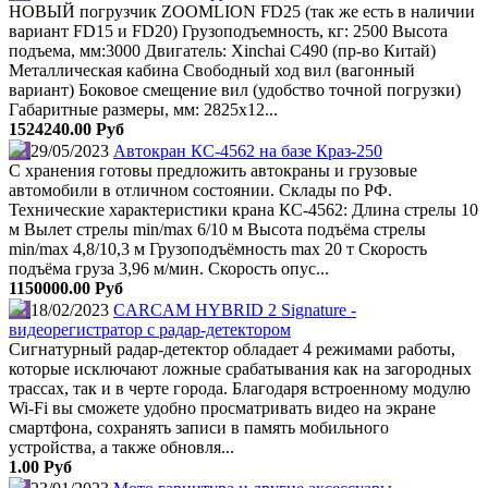
НОВЫЙ погрузчик ZOOMLION FD25 (так же есть в наличии
вариант FD15 и FD20) Грузоподъемность, кг: 2500 Высота
подъема, мм:3000 Двигатель: Xinchai C490 (пр-во Китай)
Металлическая кабина Свободный ход вил (вагонный
вариант) Боковое смещение вил (удобство точной погрузки)
Габаритные размеры, мм: 2825х12...
1524240.00 Руб
29/05/2023
Автокран КС-4562 на базе Краз-250
C хранения готовы предложить автокраны и грузовые
автомобили в отличном состоянии. Склады по РФ.
Технические характеристики крана КС-4562: Длина стрелы 10
м Вылет стрелы min/max 6/10 м Высота подъёма стрелы
min/max 4,8/10,3 м Грузоподъёмность max 20 т Скорость
подъёма груза 3,96 м/мин. Скорость опус...
1150000.00 Руб
18/02/2023
CARCAM HYBRID 2 Signature -
видеорегистратор с радар-детектором
Сигнатурный радар-детектор обладает 4 режимами работы,
которые исключают ложные срабатывания как на загородных
трассах, так и в черте города. Благодаря встроенному модулю
Wi-Fi вы сможете удобно просматривать видео на экране
смартфона, сохранять записи в память мобильного
устройства, а также обновля...
1.00 Руб