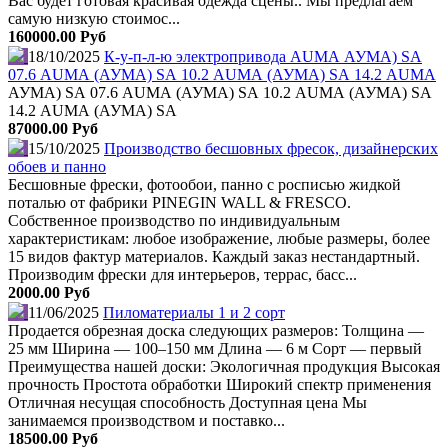
Вас будет готовая красивая одежда сцены.. Мы предлагаем
самую низкую стоимос...
160000.00 Руб
18/10/2025
К-у-п-л-ю электропривода АUМА АУМА) SА
07.6 АUМА (АУМА) SА 10.2 АUМА (АУМА) SА 14.2 АUМА
АУМА) SА 07.6 АUМА (АУМА) SА 10.2 АUМА (АУМА) SА
14.2 АUМА (АУМА) SА
87000.00 Руб
15/10/2025
Производство бесшовных фресок, дизайнерских
обоев и панно
Бесшовные фрески, фотообои, панно с росписью жидкой
поталью от фабрики PINEGIN WALL & FRESCO.
Собственное производство по индивидуальным
характеристикам: любое изображение, любые размеры, более
15 видов фактур материалов. Каждый заказ нестандартный.
Производим фрески для интерьеров, террас, басс...
2000.00 Руб
11/06/2025
Пиломатериалы 1 и 2 сорт
Продается обрезная доска следующих размеров: Толщина —
25 мм Ширина — 100–150 мм Длина — 6 м Сорт — первый
Преимущества нашей доски: Экологичная продукция Высокая
прочность Простота обработки Широкий спектр применения
Отличная несущая способность Доступная цена Мы
занимаемся производством и поставко...
18500.00 Руб