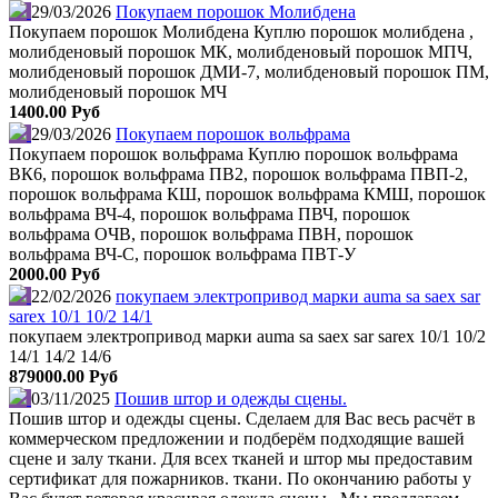
29/03/2026
Покупаем порошок Молибдена
Покупаем порошок Молибдена Куплю порошок молибдена ,
молибденовый порошок МК, молибденовый порошок МПЧ,
молибденовый порошок ДМИ-7, молибденовый порошок ПМ,
молибденовый порошок МЧ
1400.00 Руб
29/03/2026
Покупаем порошок вольфрама
Покупаем порошок вольфрама Куплю порошок вольфрама
ВК6, порошок вольфрама ПВ2, порошок вольфрама ПВП-2,
порошок вольфрама КШ, порошок вольфрама КМШ, порошок
вольфрама ВЧ-4, порошок вольфрама ПВЧ, порошок
вольфрама ОЧВ, порошок вольфрама ПВН, порошок
вольфрама ВЧ-С, порошок вольфрама ПВТ-У
2000.00 Руб
22/02/2026
покупаем электропривод марки auma sa saex sar
sarex 10/1 10/2 14/1
покупаем электропривод марки auma sa saex sar sarex 10/1 10/2
14/1 14/2 14/6
879000.00 Руб
03/11/2025
Пошив штор и одежды сцены.
Пошив штор и одежды сцены. Сделаем для Вас весь расчёт в
коммерческом предложении и подберём подходящие вашей
сцене и залу ткани. Для всех тканей и штор мы предоставим
сертификат для пожарников. ткани. По окончанию работы у