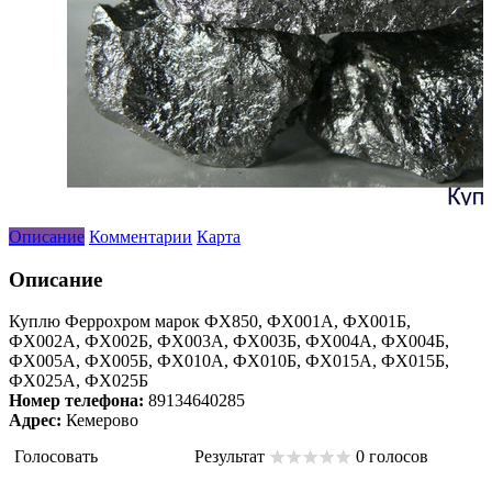
Описание
Комментарии
Карта
Описание
Куплю Феррохром марок ФХ850, ФХ001А, ФХ001Б,
ФХ002А, ФХ002Б, ФХ003А, ФХ003Б, ФХ004А, ФХ004Б,
ФХ005А, ФХ005Б, ФХ010А, ФХ010Б, ФХ015А, ФХ015Б,
ФХ025А, ФХ025Б
Номер телефона:
89134640285
Адрес:
Кемерово
Голосовать
Результат
0 голосов