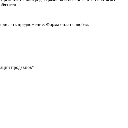
язател...
 прислать предложение. Форма оплаты любая.
икации продавцов"