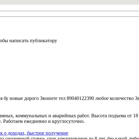
тобы написать публикатору
 бу новые дорого Звоните тел 89040122390 любое количество З
амных, коммунальных и аварийных работ. Высота подъема от 18
. Работаем ежедневно и круглосуточно.
к о доходах, быстрое получение
 сниженной ставке, срок кредитования до 8 лет, без какой-либо