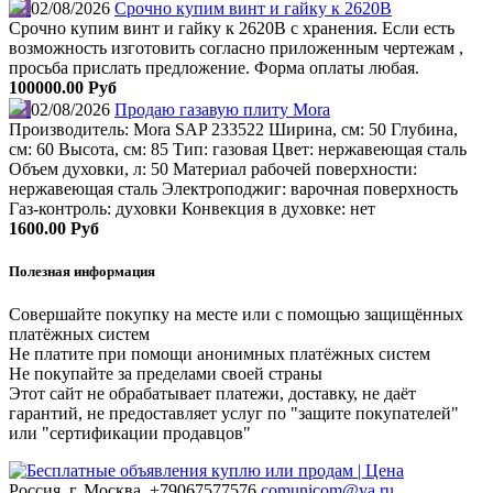
02/08/2026
Срочно купим винт и гайку к 2620В
Срочно купим винт и гайку к 2620В с хранения. Если есть
возможность изготовить согласно приложенным чертежам ,
просьба прислать предложение. Форма оплаты любая.
100000.00 Руб
02/08/2026
Продаю газавую плиту Mora
Производитель: Mora SAP 233522 Ширина, см: 50 Глубина,
см: 60 Высота, см: 85 Тип: газовая Цвет: нержавеющая сталь
Объем духовки, л: 50 Материал рабочей поверхности:
нержавеющая сталь Электроподжиг: варочная поверхность
Газ-контроль: духовки Конвекция в духовке: нет
1600.00 Руб
Полезная информация
Совершайте покупку на месте или с помощью защищённых
платёжных систем
Не платите при помощи анонимных платёжных систем
Не покупайте за пределами своей страны
Этот сайт не обрабатывает платежи, доставку, не даёт
гарантий, не предоставляет услуг по "защите покупателей"
или "сертификации продавцов"
Россия, г. Москва.
+79067577576
comunicom@ya.ru