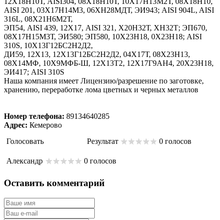
12Х18Н10Т, AISI304, 08Х18Н10Т, 10Х17Н13М2Т, 08Х18Н10,
AISI 201, 03Х17Н14М3, 06ХН28МДТ, ЭИ943; AISI 904L, AISI
316L, 08Х21Н6М2Т,
ЭП54, AISI 439, 12Х17, AISI 321, Х20Н32Т, ХН32Т; ЭП670,
08Х17Н15М3Т, ЭИ580; ЭП580, 10Х23Н18, 0Х23Н18; AISI
310S, 10Х13Г12БС2Н2Д2,
ДИ59, 12Х13, 12Х13Г12БС2Н2Д2, 04Х17Т, 08Х23Н13,
08Х14МФ, 10Х9МФБ-Ш, 12Х13Т2, 12Х17Г9АН4, 20Х23Н18,
ЭИ417; AISI 310S
Наша компания имеет Лицензию/разрешение по заготовке,
хранению, переработке лома цветных и черных металлов
Номер телефона:
89134640285
Адрес:
Кемерово
Голосовать
Результат
0 голосов
Александр
0 голосов
Оставить комментарий