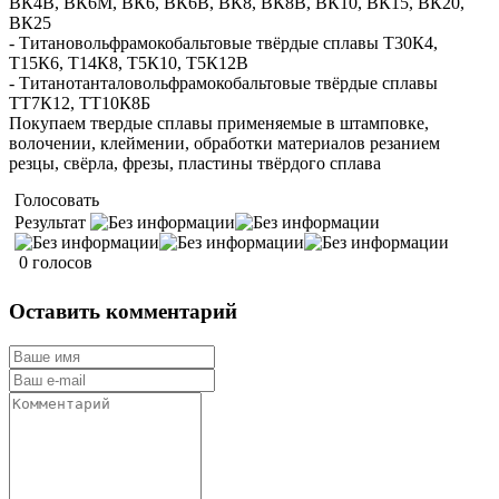
ВК4В, ВК6М, ВК6, ВК6В, ВК8, ВК8В, ВК10, ВК15, ВК20,
ВК25
- Титановольфрамокобальтовые твёрдые сплавы Т30К4,
Т15К6, Т14К8, Т5К10, Т5К12В
- Титанотанталовольфрамокобальтовые твёрдые сплавы
ТТ7К12, ТТ10К8Б
Покупаем твердые сплавы применяемые в штамповке,
волочении, клеймении, обработки материалов резанием
резцы, свёрла, фрезы, пластины твёрдого сплава
Голосовать
Результат
0 голосов
Оставить комментарий