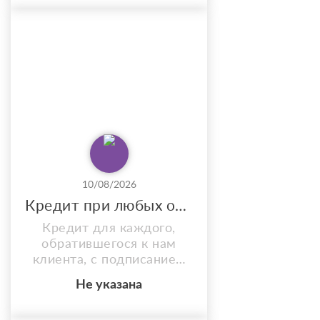
обвинения в самовольном
оставлении части.
Предлагаем не просто
«совет», а готовый
юридический документ,
составленный адвокатом.
Как оказывается услуга
по составлению рапо...
10/08/2026
Кредит при любых обстоятельствах, без предоплаты и подтверждения доходов
Кредит для каждого,
обратившегося к нам
клиента, с подписанием
всех необходимых
Не указана
документов. Найдем
оптимальное решение и