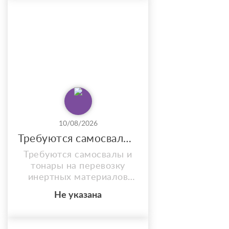
возможность получения
той или иной суммы всем.
Оформление производим
без предоплаты, справок
о доходах и
подтверждения
занятости, по двум
документам: паспорт РФ
и любой дополнител...
10/08/2026
Требуются самосвалы и тонары на перевозку
Требуются самосвалы и
тонары на перевозку
инертных материалов
Требуются самосвалы,
Не указана
тонары и самосвальные
полуприцепы для
перевозки инертных