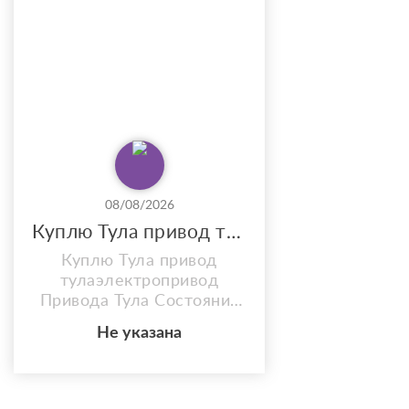
материалов. Работа
круглосуточно. Объемы
большие и постоянные.
Выплаты — стабильно по
графику. Работа 24/7,
большие объемы
перевозок и стабильные
выплаты по рас...
08/08/2026
Куплю Тула привод тулаэлектропривод
Куплю Тула привод
тулаэлектропривод
Привода Тула Состояния
бу новые дорого Звоните
Не указана
тел 89040122390 любое
количество Звоните