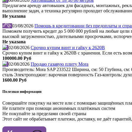
06/08/2026
Автовышки от 18 до 60 метров
Предлагаем аренду автовышек для фасадных, монтажных, рекл
выполнение задач, а техника регулярно проходит обслуживание
Не указана
03/08/2026
Помощь в кредитовании без предоплаты и справ
Поможем получить кредит до 5 000 000 рублей на любые цели по
высокой загруженностью, длительными просрочками, испорчен
Не указана
02/08/2026
Срочно купим винт и гайку к 2620В
Срочно купим винт и гайку к 2620В с хранения. Если есть во
100000.00 Руб
02/08/2026
Продаю газавую плиту Mora
Производитель: Mora SAP 233522 Ширина, см: 50 Глубина, см: 
сталь Электроподжиг: варочная поверхность Газ-контроль: дух
1600.00 Руб
Полезная информация
Совершайте покупку на месте или с помощью защищённых пл
Не платите при помощи анонимных платёжных систем
Не покупайте за пределами своей страны
Этот сайт не обрабатывает платежи, доставку, не даёт гаранти