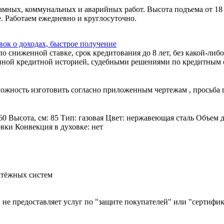
амных, коммунальных и аварийных работ. Высота подъема от 18
. Работаем ежедневно и круглосуточно.
ок о доходах, быстрое получение
 сниженной ставке, срок кредитования до 8 лет, без какой-либо
ной кредитной историей, судебными решениями по кредитным об
зможность изготовить согласно приложенным чертежам , просьба
60 Высота, см: 85 Тип: газовая Цвет: нержавеющая сталь Объем 
овки Конвекция в духовке: нет
атёжных систем
й, не предоставляет услуг по "защите покупателей" или "сертиф