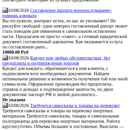
10/08/2026
Составление рапорта военнослужащему:
помощь адвоката
Вы отслужили, контракт истек, но вас не увольняют? Не
рискуйте свободой: один неверно составленный рапорт может
стать поводом для обвинения в самовольном оставлении
части. Предлагаем не просто «совет», а готовый юридический
документ, составленный адвокатом. Как оказывается услуга
по составлению рапо...
10000.00 Руб
10/08/2026
Кредит при любых обстоятельствах, без
предоплаты и подтверждения доходов
Кредит для каждого, обратившегося к нам клиента, с
подписанием всех необходимых документов. Найдем
оптимальное решение и возможность получения той или иной
суммы всем. Оформление производим без предоплаты,
справок о доходах и подтверждения занятости, по двум
документам: паспорт РФ и любой дополнител...
Не указана
10/08/2026
Требуются самосвалы и тонары на перевозку
Требуются самосвалы и тонары на перевозку инертных
материалов Требуются самосвалы, тонары и самосвальные
полуприцепы для перевозки инертных материалов. Работа
круглосуточно. Объемы большие и постоянные. Выплаты —