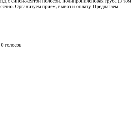
НД с синей/жёлтой полосой, полипропиленовая труба (в том
сячно. Организуем приём, вывоз и оплату. Предлагаем
0 голосов