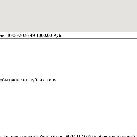
нны
30/06/2026
49
1000.00 Руб
тобы написать публикатору
 бу новые дорого Звоните тел 89040122390 любое количество З