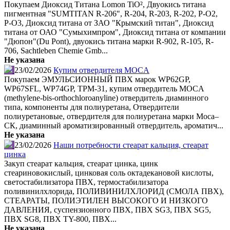
Покупаем Диоксид Титана Lomon TiO², Двуокись титана
пигментная "SUMTITAN R-206", R-204, R-203, R-202, Р-О2,
Р-О3, Диоксид титана от ЗАО "Крымский титан", Диоксид
титана от ОАО "Сумыхимпром", Диоксид титана от компании
"Дюпон"(Du Pont), двуокись титана марки R-902, R-105, R-
706, Sachtleben Chemie Gmb...
Не указана
23/02/2026
Купим отвердителя MOCA
Покупаем ЭМУЛЬСИОННЫЙ ПВХ марок WP62GP,
WP67SFL, WP74GP, ТРМ-31, купим отвердитель MOCA
(methylene-bis-orthochloroanyline) отвердитель диаминного
типа, компоненты для полиуретана, Отвердители
полиуретановые, отвердителя для полиуретана марки Moca–
СК, диаминный ароматизированный отвердитель, ароматич...
Не указана
23/02/2026
Наши потребности стеарат кальция, стеарат
цинка
Закуп стеарат кальция, стеарат цинка, цинк
стеариновокислый, цинковая соль октадекановой кислоты,
светостабилизатора ПВХ, термостабилизатора
поливинилхлорида, ПОЛИВИНИЛХЛОРИД (СМОЛА ПВХ),
СТЕАРАТЫ, ПОЛИЭТИЛЕН ВЫСОКОГО И НИЗКОГО
ДАВЛЕНИЯ, суспензионного ПВХ, ПВХ SG3, ПВХ SG5,
ПВХ SG8, ПВХ TY-800, ПВХ...
Не указана