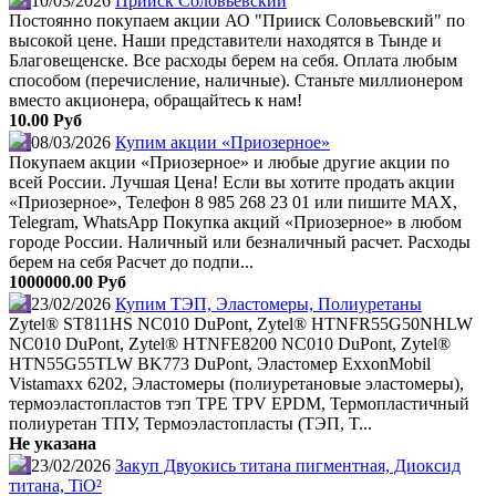
10/03/2026
Прииск Соловьевский
Постоянно покупаем акции АО "Прииск Соловьевский" по
высокой цене. Наши представители находятся в Тынде и
Благовещенске. Все расходы берем на себя. Оплата любым
способом (перечисление, наличные). Станьте миллионером
вместо акционера, обращайтесь к нам!
10.00 Руб
08/03/2026
Купим акции «Приозерное»
Покупаем акции «Приозерное» и любые другие акции по
всей России. Лучшая Цена! Если вы хотите продать акции
«Приозерное», Телефон 8 985 268 23 01 или пишите MAX,
Telegram, WhatsApp Покупка акций «Приозерное» в любом
городе России. Наличный или безналичный расчет. Расходы
берем на себя Расчет до подпи...
1000000.00 Руб
23/02/2026
Купим ТЭП, Эластомеры, Полиуретаны
Zytel® ST811HS NC010 DuPont, Zytel® HTNFR55G50NHLW
NC010 DuPont, Zytel® HTNFE8200 NC010 DuPont, Zytel®
HTN55G55TLW BK773 DuPont, Эластомер ExxonMobil
Vistamaxx 6202, Эластомеры (полиуретановые эластомеры),
термоэластопластов тэп TPE TPV EPDM, Термопластичный
полиуретан ТПУ, Термоэластопласты (ТЭП, T...
Не указана
23/02/2026
Закуп Двуокись титана пигментная, Диоксид
титана, TiO²