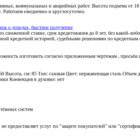
амных, коммунальных и аварийных работ. Высота подъема от 18
. Работаем ежедневно и круглосуточно.
ок о доходах, быстрое получение
 сниженной ставке, срок кредитования до 8 лет, без какой-либо
ной кредитной историей, судебными решениями по кредитным об
зможность изготовить согласно приложенным чертежам , просьба
60 Высота, см: 85 Тип: газовая Цвет: нержавеющая сталь Объем 
овки Конвекция в духовке: нет
атёжных систем
й, не предоставляет услуг по "защите покупателей" или "сертиф