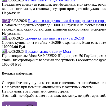
06/08/2026
Автовышки от 18 до 60 метров
Предлагаем аренду автовышек для фасадных, монтажных, рекл
выполнение задач, а техника регулярно проходит обслуживание
Не указана
03/08/2026
Помощь в кредитовании без предоплаты и справ
Поможем получить кредит до 5 000 000 рублей на любые цели по
высокой загруженностью, длительными просрочками, испорчен
Не указана
02/08/2026
Срочно купим винт и гайку к 2620В
Срочно купим винт и гайку к 2620В с хранения. Если есть во
100000.00 Руб
02/08/2026
Продаю газавую плиту Mora
Производитель: Mora SAP 233522 Ширина, см: 50 Глубина, см: 
сталь Электроподжиг: варочная поверхность Газ-контроль: дух
1600.00 Руб
Полезная информация
Совершайте покупку на месте или с помощью защищённых пл
Не платите при помощи анонимных платёжных систем
Не покупайте за пределами своей страны
Этот сайт не обрабатывает платежи, доставку, не даёт гаранти