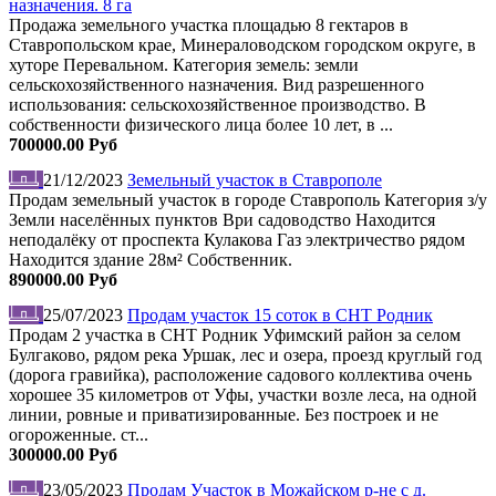
назначения. 8 га
Продажа земельного участка площадью 8 гектаров в
Ставропольском крае, Минераловодском городском округе, в
хуторе Перевальном. Категория земель: земли
сельскохозяйственного назначения. Вид разрешенного
использования: сельскохозяйственное производство. В
собственности физического лица более 10 лет, в ...
700000.00 Руб
21/12/2023
Земельный участок в Ставрополе
Продам земельный участок в городе Ставрополь Категория з/у
Земли населённых пунктов Ври садоводство Находится
неподалёку от проспекта Кулакова Газ электричество рядом
Находится здание 28м² Собственник.
890000.00 Руб
25/07/2023
Продам участок 15 соток в СНТ Родник
Продам 2 участка в СНТ Родник Уфимский район за селом
Булгаково, рядом река Уршак, лес и озера, проезд круглый год
(дорога гравийка), расположение садового коллектива очень
хорошее 35 километров от Уфы, участки возле леса, на одной
линии, ровные и приватизированные. Без построек и не
огороженные. ст...
300000.00 Руб
23/05/2023
Продам Участок в Можайском р-не с д.