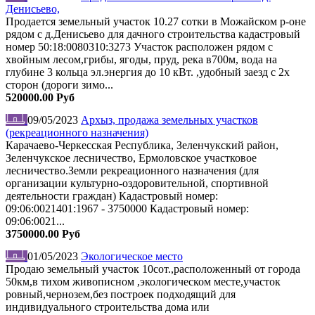
Денисьево,
Продается земельный участок 10.27 сотки в Можайском р-оне
рядом с д.Денисьево для дачного строительства кадастровый
номер 50:18:0080310:3273 Участок расположен рядом с
хвойным лесом,грибы, ягоды, пруд, река в700м, вода на
глубине 3 кольца эл.энергия до 10 кВт. ,удобный заезд с 2х
сторон (дороги зимо...
520000.00 Руб
09/05/2023
Архыз, продажа земельных участков
(рекреационного назначения)
Карачаево-Черкесская Республика, Зеленчукский район,
Зеленчукское лесничество, Ермоловское участковое
лесничество.Земли рекреационного назначения (для
организации культурно-оздоровительной, спортивной
деятельности граждан) Кадастровый номер:
09:06:0021401:1967 - 3750000 Кадастровый номер:
09:06:0021...
3750000.00 Руб
01/05/2023
Экологическое место
Продаю земельный участок 10сот.,расположенный от города
50км,в тихом живописном ,экологическом месте,участок
ровный,чернозем,без построек подходящий для
индивидуального строительства дома или