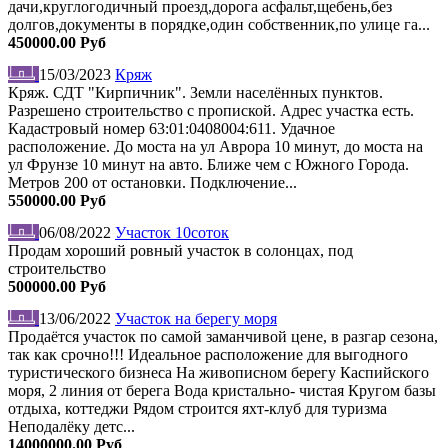
дачи,круглогодичный проезд,дорога асфальт,щебень,без
долгов,документы в порядке,один собственник,по улице га...
450000.00 Руб
15/03/2023
Кряж
Кряж. СДТ "Кирпичник". Земли населённых пунктов.
Разрешено строительство с пропиской. Адрес участка есть.
Кадастровый номер 63:01:0408004:611. Удачное
расположение. До моста на ул Аврора 10 минут, до моста на
ул Фрунзе 10 минут на авто. Ближе чем с Южного Города.
Метров 200 от остановки. Подключение...
550000.00 Руб
06/08/2022
Участок 10соток
Продам хороший ровный участок в солонцах, под
строительство
500000.00 Руб
13/06/2022
Участок на берегу моря
Продаётся участок по самой заманчивой цене, в разгар сезона,
так как срочно!!! Идеальное расположение для выгодного
туристического бизнеса На живописном берегу Каспийского
моря, 2 линия от берега Вода кристально- чистая Кругом базы
отдыха, коттеджи Рядом строится яхт-клуб для туризма
Неподалёку детс...
14000000.00 Руб