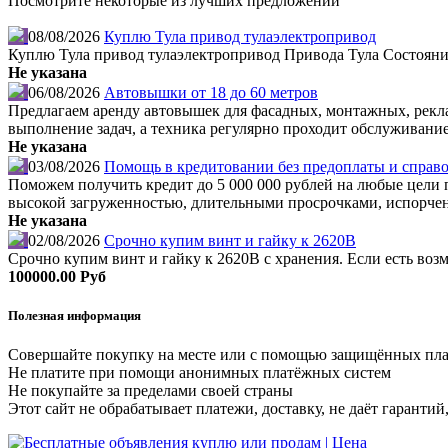
Посмотрите некоторые из лучших предложений
08/08/2026
Куплю Тула привод тулаэлектропривод
Куплю Тула привод тулаэлектропривод Привода Тула Состояния
Не указана
06/08/2026
Автовышки от 18 до 60 метров
Предлагаем аренду автовышек для фасадных, монтажных, рекл
выполнение задач, а техника регулярно проходит обслуживание
Не указана
03/08/2026
Помощь в кредитовании без предоплаты и справо
Поможем получить кредит до 5 000 000 рублей на любые цели по
высокой загруженностью, длительными просрочками, испорчен
Не указана
02/08/2026
Срочно купим винт и гайку к 2620В
Срочно купим винт и гайку к 2620В с хранения. Если есть во
100000.00 Руб
Полезная информация
Совершайте покупку на месте или с помощью защищённых пл
Не платите при помощи анонимных платёжных систем
Не покупайте за пределами своей страны
Этот сайт не обрабатывает платежи, доставку, не даёт гаранти