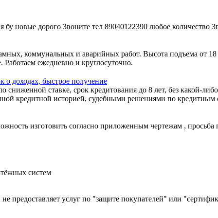
 бу новые дорого Звоните тел 89040122390 любое количество З
амных, коммунальных и аварийных работ. Высота подъема от 18
. Работаем ежедневно и круглосуточно.
к о доходах, быстрое получение
 сниженной ставке, срок кредитования до 8 лет, без какой-либо
ной кредитной историей, судебными решениями по кредитным об
зможность изготовить согласно приложенным чертежам , просьба
атёжных систем
й, не предоставляет услуг по "защите покупателей" или "сертиф