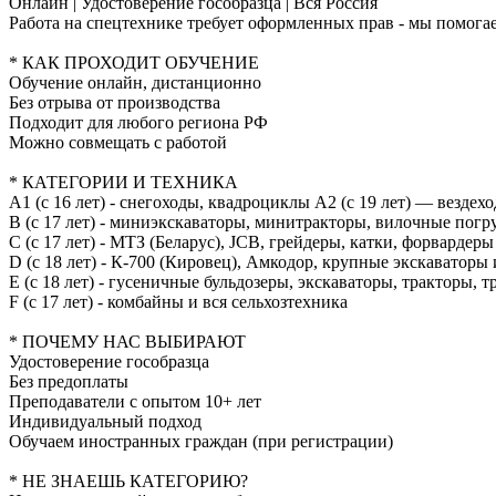
Онлайн | Удостоверение гособразца | Вся Россия
Работа на спецтехнике требует оформленных прав - мы помогае
* КАК ПРОХОДИТ ОБУЧЕНИЕ
Обучение онлайн, дистанционно
Без отрыва от производства
Подходит для любого региона РФ
Можно совмещать с работой
* КАТЕГОРИИ И ТЕХНИКА
A1 (с 16 лет) - снегоходы, квадроциклы A2 (с 19 лет) — вездех
B (с 17 лет) - миниэкскаваторы, минитракторы, вилочные пог
C (с 17 лет) - МТЗ (Беларус), JCB, грейдеры, катки, форвардеры
D (с 18 лет) - К-700 (Кировец), Амкодор, крупные экскаватор
E (с 18 лет) - гусеничные бульдозеры, экскаваторы, тракторы, 
F (с 17 лет) - комбайны и вся сельхозтехника
* ПОЧЕМУ НАС ВЫБИРАЮТ
Удостоверение гособразца
Без предоплаты
Преподаватели с опытом 10+ лет
Индивидуальный подход
Обучаем иностранных граждан (при регистрации)
* НЕ ЗНАЕШЬ КАТЕГОРИЮ?