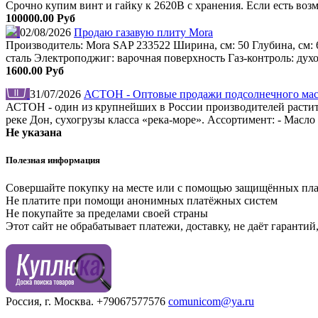
Срочно купим винт и гайку к 2620В с хранения. Если есть во
100000.00 Руб
02/08/2026
Продаю газавую плиту Mora
Производитель: Mora SAP 233522 Ширина, см: 50 Глубина, см: 
сталь Электроподжиг: варочная поверхность Газ-контроль: дух
1600.00 Руб
31/07/2026
АСТОН - Оптовые продажи подсолнечного масл
АСТОН - один из крупнейших в России производителей растите
реке Дон, сухогрузы класса «река-море». Ассортимент: - Мас
Не указана
Полезная информация
Совершайте покупку на месте или с помощью защищённых пл
Не платите при помощи анонимных платёжных систем
Не покупайте за пределами своей страны
Этот сайт не обрабатывает платежи, доставку, не даёт гаранти
Россия, г. Москва.
+79067577576
comunicom@ya.ru