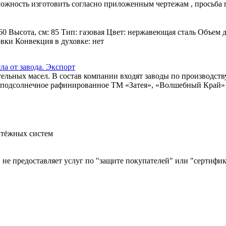
зможность изготовить согласно приложенным чертежам , просьба
60 Высота, см: 85 Тип: газовая Цвет: нержавеющая сталь Объем 
овки Конвекция в духовке: нет
а от завода. Экспорт
льных масел. В состав компании входят заводы по производств
ло подсолнечное рафинированное ТМ «Затея», «Волшебный Край» и
атёжных систем
й, не предоставляет услуг по "защите покупателей" или "сертиф