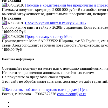
Не указана
03/08/2026
Помощь в кредитовании без предоплаты и справо
Поможем получить кредит до 5 000 000 рублей на любые цели по
высокой загруженностью, длительными просрочками, испорчен
Не указана
02/08/2026
Срочно купим винт и гайку к 2620В
Срочно купим винт и гайку к 2620В с хранения. Если есть во
100000.00 Руб
02/08/2026
Продаю газавую плиту Mora
Производитель: Mora SAP 233522 Ширина, см: 50 Глубина, см: 
сталь Электроподжиг: варочная поверхность Газ-контроль: дух
1600.00 Руб
Полезная информация
Совершайте покупку на месте или с помощью защищённых пл
Не платите при помощи анонимных платёжных систем
Не покупайте за пределами своей страны
Этот сайт не обрабатывает платежи, доставку, не даёт гаранти
Россия, г. Москва.
+79067577576
comunicom@ya.ru