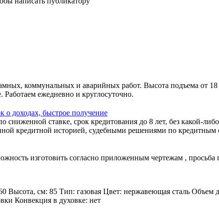
тобы написать публикатору
амных, коммунальных и аварийных работ. Высота подъема от 18
. Работаем ежедневно и круглосуточно.
к о доходах, быстрое получение
 сниженной ставке, срок кредитования до 8 лет, без какой-либо
ной кредитной историей, судебными решениями по кредитным об
зможность изготовить согласно приложенным чертежам , просьба
60 Высота, см: 85 Тип: газовая Цвет: нержавеющая сталь Объем 
овки Конвекция в духовке: нет