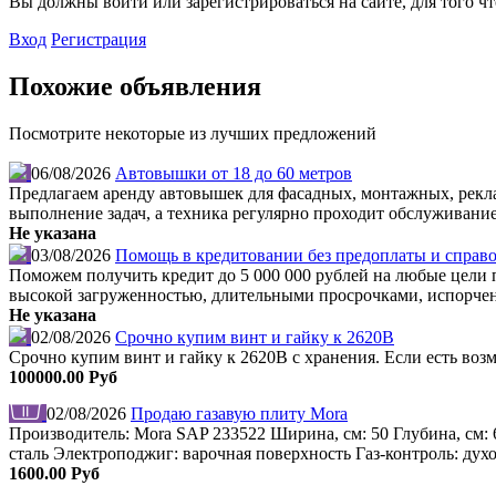
Вы должны войти или зарегистрироваться на сайте, для того ч
Вход
Регистрация
Похожие объявления
Посмотрите некоторые из лучших предложений
06/08/2026
Автовышки от 18 до 60 метров
Предлагаем аренду автовышек для фасадных, монтажных, рекл
выполнение задач, а техника регулярно проходит обслуживание
Не указана
03/08/2026
Помощь в кредитовании без предоплаты и справо
Поможем получить кредит до 5 000 000 рублей на любые цели по
высокой загруженностью, длительными просрочками, испорчен
Не указана
02/08/2026
Срочно купим винт и гайку к 2620В
Срочно купим винт и гайку к 2620В с хранения. Если есть во
100000.00 Руб
02/08/2026
Продаю газавую плиту Mora
Производитель: Mora SAP 233522 Ширина, см: 50 Глубина, см: 
сталь Электроподжиг: варочная поверхность Газ-контроль: дух
1600.00 Руб