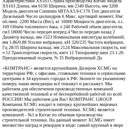
Характеристики XS163 Страна производства Китай Модель
XS163 Длина, мм 6150 Ширина, мм 2340 Высота, мм 3200
Модель двигателя Cummins 6BTAA5.9-C170 Тип двигателя
Дизельный Число цилиндров 6 Макс. крутящий момент, Нм/
об./мин. 2200 Масса (Вес), кг 16000 Мощность двигателя, л.с.
169 Объём топливного бака, л 240 Рабочий объем двигателя,
см3 18000 Число передач вперед 4 Число передач назад 2
Диаметр вальца, мм 1523 Номинальная амплитуда колебаний,
мм 1.86/0.88 Усилие вибрации, кН 320/235 Частота вибрации,
Гц 28/35 Ширина вальца, мм 2124 Максимальная скорость, км/
ч 12 Транспортная скорость, км/ч 12 Типоразмер шин 23.1-26
Преодолеваемый подъем, % 35 Вибрационный Да
«КОМТРАНС» является крупнейшим Дилером XCMG на
территории РФ, с офисами, стоянками техники и сервисными
центрами в 34 крупных городах в РФ. Звоните по указанному
номеру, наши менеджеры всё покажут и расскажут. Мы
работаем для обеспечения производственных компаний
качественной техникой и её бесперебойной работой по всей
РОССИИ! Мы работаем для Вас! КОМТРАНС GROUP
Компания XCMG входит в пятерку крупнейших мировых
производителей строительной техники. XCMG является
компанией - №1 в Китае по объемам производства
строительной техники. На данный момент XCMG имеет
множество наград и рекордов в виде: самый крупный в мире