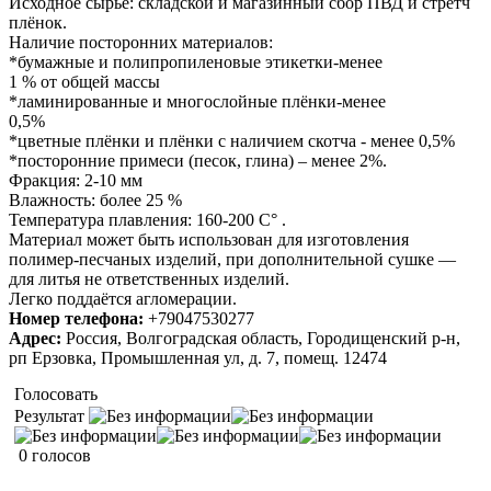
Исходное сырьё: складской и магазинный сбор ПВД и стретч
плёнок.
Наличие посторонних материалов:
*бумажные и полипропиленовые этикетки-менее
1 % от общей массы
*ламинированные и многослойные плёнки-менее
0,5%
*цветные плёнки и плёнки с наличием скотча - менее 0,5%
*посторонние примеси (песок, глина) – менее 2%.
Фракция: 2-10 мм
Влажность: более 25 %
Температура плавления: 160-200 С° .
Материал может быть использован для изготовления
полимер-песчаных изделий, при дополнительной сушке —
для литья не ответственных изделий.
Легко поддаётся агломерации.
Номер телефона:
+79047530277
Адрес:
Россия, Волгоградская область, Городищенский р-н,
рп Ерзовка, Промышленная ул, д. 7, помещ. 12474
Голосовать
Результат
0 голосов