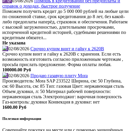
03/08/2026
Помощь в кредитовании без предоплаты и
справок о доходах, быстрое получение
Поможем получить кредит до 5 000 000 рублей на любые цели
по сниженной ставке, срок кредитования до 8 лет, без какой-
либо предоплаты наперёд, страховок и обеспечения. Работаем
с высокой загруженностью, длительными просрочками,
испорченной кредитной историей, судебными решениями по
кредитным обязател...
Не указана
02/08/2026
Срочно купим винт и гайку к 2620В
Срочно купим винт и гайку к 2620В с хранения. Если есть
возможность изготовить согласно приложенным чертежам ,
просьба прислать предложение. Форма оплаты любая.
100000.00 Руб
02/08/2026
Продаю газавую плиту Mora
Производитель: Mora SAP 233522 Ширина, см: 50 Глубина,
см: 60 Высота, см: 85 Тип: газовая Цвет: нержавеющая сталь
Объем духовки, л: 50 Материал рабочей поверхности:
нержавеющая сталь Электроподжиг: варочная поверхность
Газ-контроль: духовки Конвекция в духовке: нет
1600.00 Руб
Полезная информация
Совершайте покупку на месте или с помощью защищённых