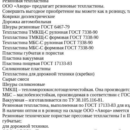
Резиновая техпластина
ООО «Авора» предлагает резиновые техпластины.
Совершить выгодное приобретение вы можете как в розницу, 
Коврики диэлектрические
Дорожка автомобильная
Шнуры резиновые ГОСТ 6467-79
Техпластина ТМКЩ-С рулонная ГОСТ 7338-90
Техпластина ТМКЩ-С формовая ГОСТ 7338-90
Техпластина МБС-С рулонная ГОСТ 7338-90
Техпластина МБС-С формовая ГОСТ 7338-90
Пластины губчатая и пористая
Пластина вакуумная
Пластина пищевая ГОСТ 17133-83
Силиконовые пластины
Техпластина для дорожной техники (скребки)
Сырые смеси
Шнуры силиконовые
ТМКЩ – тепломорозокислотощелочестойкая. Она производитс
МБС – маслобензостойкая, производимая в соответствии с ГОС
Вакуумная – изготавливается по ТУ 38.105.116-81.
Резиновая техпластина, выполненная по ГОСТ 17133-83 для и
В наличии оптом и в розницу на складе ООО «Авора» имеется 
Резиновые технические пористые прессовые техпластины I и II
губчатые;
для дорожной техники.