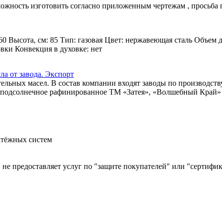
зможность изготовить согласно приложенным чертежам , просьба
60 Высота, см: 85 Тип: газовая Цвет: нержавеющая сталь Объем 
овки Конвекция в духовке: нет
а от завода. Экспорт
льных масел. В состав компании входят заводы по производств
ло подсолнечное рафинированное ТМ «Затея», «Волшебный Край» и
атёжных систем
й, не предоставляет услуг по "защите покупателей" или "сертиф