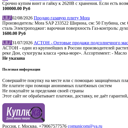
Срочно купим винт и гайку к 2620В с хранения. Если есть во
100000.00 Руб
02/08/2026
Продаю газавую плиту Mora
Производитель: Mora SAP 233522 Ширина, см: 50 Глубина, см: 
сталь Электроподжиг: варочная поверхность Газ-контроль: дух
1600.00 Руб
31/07/2026
АСТОН - Оптовые продажи подсолнечного масл
АСТОН - один из крупнейших в России производителей растите
реке Дон, сухогрузы класса «река-море». Ассортимент: - Мас
Не указана
Полезная информация
Совершайте покупку на месте или с помощью защищённых пл
Не платите при помощи анонимных платёжных систем
Не покупайте за пределами своей страны
Этот сайт не обрабатывает платежи, доставку, не даёт гаранти
Россия, г. Москва.
+79067577576
comunicom@ya.ru