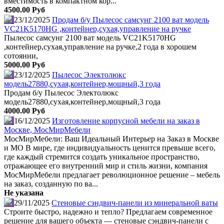
вместимость в компактном кор...
4500.00 Руб
23/12/2025
Продам б/у Пылесос самсунг 2100 ват модель
VC21K5170HG ,контейнер,сухая,управление на ручке
Пылесос самсунг 2100 ват модель VC21K5170HG
,контейнер,сухая,управление на ручке,2 года в хорошем
сотоянии,
5000.00 Руб
23/12/2025
Пылесос Электолюкс
модель27880,сухая,контейнер,мощный,3 года
Продам б/у Пылесос Электолюкс
модель27880,сухая,контейнер,мощный,3 года
4000.00 Руб
16/12/2025
Изготовление корпусной мебели на заказ в
Москве, МосМирМебели
МосМирМебели: Ваш Идеальный Интерьер на Заказ в Москве
и МО В мире, где индивидуальность ценится превыше всего,
где каждый стремится создать уникальное пространство,
отражающее его внутренний мир и стиль жизни, компания
МосМирМебели предлагает революционное решение – мебель
на заказ, созданную по ва...
Не указана
29/11/2025
Стеновые сэндвич-панели из минеральной ваты
Строите быстро, надежно и тепло? Предлагаем современное
решение для вашего объекта — стеновые сэндвич-панели с