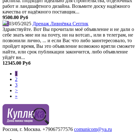
распила. Подходит идеально для строительства, отделочных
работ и ландшафтного дизайна. Возьмите доску надёжного
качества от надёжного поставщик...
9500.00 Руб
03/05/2025
Дренаж Ливнёвка Септик
Здравствуйте. Вот Вы прочитали моё объявление и не дали о
себе знать мне ни на почту, ни на вотсап., или в телеграм, не
позвонили лично, ... и если Вас что либо заинтересовало, то
пройдет время, Вы это объявление возможно врятли сможете
найти, или срок публикации закончится, либо объявление
уйдёт вн...
12345.00 Руб
1
2
3
>
»
Россия, г. Москва.
+79067577576
comunicom@ya.ru