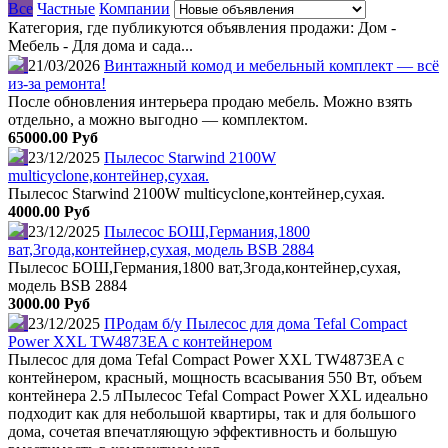
Все
Частные
Компании
Категория, где публикуются объявления продажи: Дом -
Мебель - Для дома и сада...
21/03/2026
Винтажный комод и мебельный комплект — всё
из-за ремонта!
После обновления интерьера продаю мебель. Можно взять
отдельно, а можно выгодно — комплектом.
65000.00 Руб
23/12/2025
Пылесос Starwind 2100W
multicyclone,контейнер,сухая.
Пылесос Starwind 2100W multicyclone,контейнер,сухая.
4000.00 Руб
23/12/2025
Пылесос БОШ,Германия,1800
ват,3года,контейнер,сухая, модель BSB 2884
Пылесос БОШ,Германия,1800 ват,3года,контейнер,сухая,
модель BSB 2884
3000.00 Руб
23/12/2025
ПРодам б/у Пылесос для дома Tefal Compact
Power XXL TW4873EA с контейнером
Пылесос для дома Tefal Compact Power XXL TW4873EA с
контейнером, красный, мощность всасывания 550 Вт, объем
контейнера 2.5 лПылесос Tefal Compact Power XXL идеально
подходит как для небольшой квартиры, так и для большого
дома, сочетая впечатляющую эффективность и большую