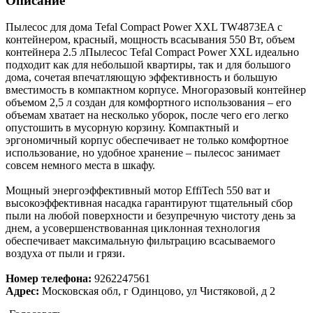
Описание
Пылесос для дома Tefal Compact Power XXL TW4873EA с
контейнером, красный, мощность всасывания 550 Вт, объем
контейнера 2.5 лПылесос Tefal Compact Power XXL идеально
подходит как для небольшой квартиры, так и для большого
дома, сочетая впечатляющую эффективность и большую
вместимость в компактном корпусе. Многоразовый контейнер
объемом 2,5 л создан для комфортного использования – его
объемам хватает на несколько уборок, после чего его легко
опустошить в мусорную корзину. Компактный и
эргономичный корпус обеспечивает не только комфортное
использование, но удобное хранение – пылесос занимает
совсем немного места в шкафу.
Мощный энергоэффективный мотор EffiTech 550 ват и
высокоэффективная насадка гарантируют тщательный сбор
пыли на любой поверхности и безупречную чистоту день за
днем, а усовершенствованная циклонная технология
обеспечивает максимальную фильтрацию всасываемого
воздуха от пыли и грязи.
Номер телефона:
9262247561
Адрес:
Московская обл, г Одинцово, ул Чистяковой, д 2