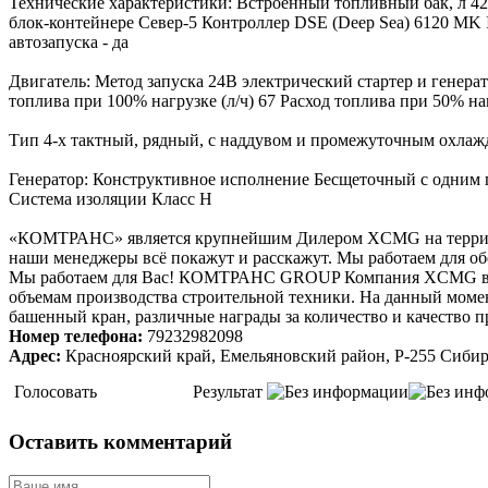
Технические характеристики: Встроенный топливный бак, л 42
блок-контейнере Север-5 Контроллер DSE (Deep Sea) 6120 MK 
автозапуска - да
Двигатель: Метод запуска 24В электрический стартер и генера
топлива при 100% нагрузке (л/ч) 67 Расход топлива при 50% на
Тип 4-х тактный, рядный, с наддувом и промежуточным охлажд
Генератор: Конструктивное исполнение Бесщеточный с одним 
Система изоляции Класс H
«КОМТРАНС» является крупнейшим Дилером XCMG на территори
наши менеджеры всё покажут и расскажут. Мы работаем для о
Мы работаем для Вас! КОМТРАНС GROUP Компания XCMG входи
объемам производства строительной техники. На данный моме
башенный кран, различные награды за количество и качество 
Номер телефона:
79232982098
Адрес:
Красноярский край, Емельяновский район, Р-255 Сибирь
Голосовать
Результат
Оставить комментарий