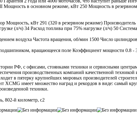
0 Гарантия 2 года или 4000 моточасов, что наступит раньше Ин
II Мощность в основном режиме, кВт 250 Мощность в резервном
тор Мощность, кВт 291 (320 в резервном режиме) Производитель
грузке (л/ч) 34 Расход топлива при 75% нагрузке (л/ч) 50 Сист
ением воздуха Частота вращения, об/мин 1500 Число цилиндров
подшипником, вращающееся поле Коэффициент мощности 0.8 - 3
и РФ, с офисами, стоянками техники и сервисными центрами 
беспечения производственных компаний качественной техникой 
т в пятерку крупнейших мировых производителей строительн
нт XCMG имеет множество наград и рекордов в виде: самый кру
произведенной техники.
, 802-й километр, с2