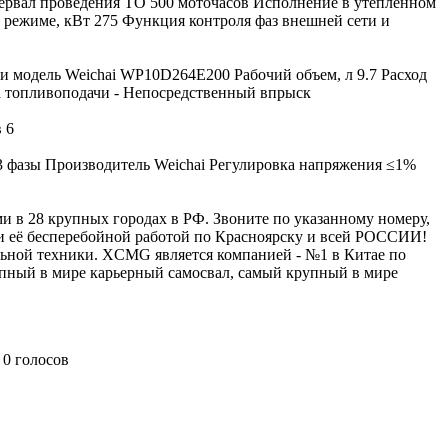
тервал проведения ТО 500 моточасов Исполнение в утепленном
 режиме, кВт 275 Функция контроля фаз внешней сети и
 и модель Weichai WP10D264E200 Рабочий объем, л 9.7 Расход
ема топливоподачи - Непосредственный впрыск
 6
 фазы Производитель Weichai Регулировка напряжения ≤1%
в 28 крупных городах в РФ. Звоните по указанному номеру,
и её бесперебойной работой по Красноярску и всей РОССИИ!
ой техники. XCMG является компанией - №1 в Китае по
пный в мире карьерный самосвал, самый крупный в мире
0 голосов