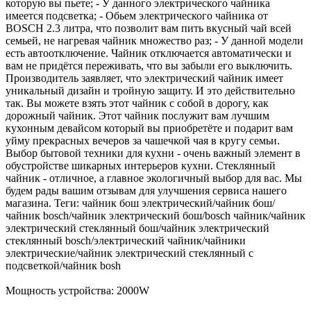
которую вы пьете; - У данного электрического чайника
имеется подсветка; - Обьем электрического чайника от
BOSCH 2.3 литра, что позволит вам пить вкусный чай всей
семьей, не нагревая чайник множество раз; - У данной модели
есть автоотключение. Чайник отключается автоматически и
вам не придётся переживать, что вы забыли его выключить.
Производитель заявляет, что электрический чайник имеет
уникальный дизайн и тройную защиту. И это действительно
так. Вы можете взять этот чайник с собой в дорогу, как
дорожный чайник. Этот чайник послужит вам лучшим
кухонным девайсом который вы приобретёте и подарит вам
уйму прекрасных вечеров за чашечкой чая в кругу семьи.
Выбор бытовой техники для кухни - очень важный элемент в
обустройстве шикарных интерьеров кухни. Стеклянный
чайник - отличное, а главное экологичный выбор для вас. Мы
будем рады вашим отзывам для улучшения сервиса нашего
магазина. Теги: чайник бош электрический/чайник бош/
чайник bosch/чайник электрический бош/bosch чайник/чайник
электрический стеклянный бош/чайник электрический
стеклянный bosch/электрический чайник/чайники
электрические/чайник электрический стеклянный с
подсветкой/чайник bosh
Мощность устройства: 2000W