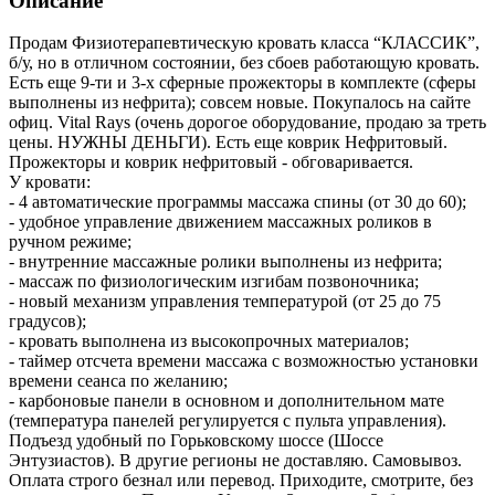
Описание
Продам Физиотерапевтическую кровать класса “КЛАССИК”,
б/у, но в отличном состоянии, без сбоев работающую кровать.
Есть еще 9-ти и 3-х сферные прожекторы в комплекте (сферы
выполнены из нефрита); совсем новые. Покупалось на сайте
офиц. Vital Rays (очень дорогое оборудование, продаю за треть
цены. НУЖНЫ ДЕНЬГИ). Есть еще коврик Нефритовый.
Прожекторы и коврик нефритовый - обговаривается.
У кровати:
- 4 автоматические программы массажа спины (от 30 до 60);
- удобное управление движением массажных роликов в
ручном режиме;
- внутренние массажные ролики выполнены из нефрита;
- массаж по физиологическим изгибам позвоночника;
- новый механизм управления температурой (от 25 до 75
градусов);
- кровать выполнена из высокопрочных материалов;
- таймер отсчета времени массажа с возможностью установки
времени сеанса по желанию;
- карбоновые панели в основном и дополнительном мaте
(температура панелей регулируется с пульта управления).
Подъезд удобный по Горьковскому шоссе (Шоссе
Энтузиастов). В другие регионы не доставляю. Самовывоз.
Оплата строго безнал или перевод. Приходите, смотрите, без