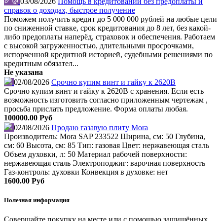
03/08/2026
Помощь в кредитовании без предоплаты и
справок о доходах, быстрое получение
Поможем получить кредит до 5 000 000 рублей на любые цели
по сниженной ставке, срок кредитования до 8 лет, без какой-
либо предоплаты наперёд, страховок и обеспечения. Работаем
с высокой загруженностью, длительными просрочками,
испорченной кредитной историей, судебными решениями по
кредитным обязател...
Не указана
02/08/2026
Срочно купим винт и гайку к 2620В
Срочно купим винт и гайку к 2620В с хранения. Если есть
возможность изготовить согласно приложенным чертежам ,
просьба прислать предложение. Форма оплаты любая.
100000.00 Руб
02/08/2026
Продаю газавую плиту Mora
Производитель: Mora SAP 233522 Ширина, см: 50 Глубина,
см: 60 Высота, см: 85 Тип: газовая Цвет: нержавеющая сталь
Объем духовки, л: 50 Материал рабочей поверхности:
нержавеющая сталь Электроподжиг: варочная поверхность
Газ-контроль: духовки Конвекция в духовке: нет
1600.00 Руб
Полезная информация
Совершайте покупку на месте или с помощью защищённых