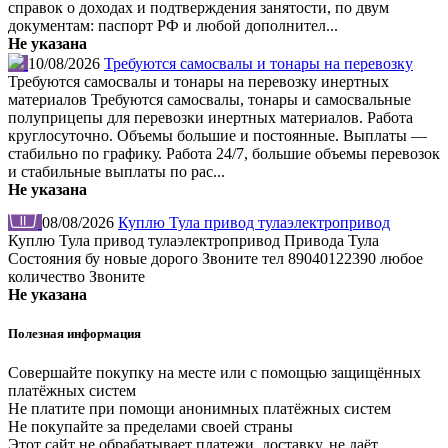
справок о доходах и подтверждения занятости, по двум
документам: паспорт РФ и любой дополнител...
Не указана
10/08/2026
Требуются самосвалы и тонары на перевозку
Требуются самосвалы и тонары на перевозку инертных
материалов Требуются самосвалы, тонары и самосвальные
полуприцепы для перевозки инертных материалов. Работа
круглосуточно. Объемы большие и постоянные. Выплаты —
стабильно по графику. Работа 24/7, большие объемы перевозок
и стабильные выплаты по рас...
Не указана
08/08/2026
Куплю Тула привод тулаэлектропривод
Куплю Тула привод тулаэлектропривод Привода Тула
Состояния бу новые дорого Звоните тел 89040122390 любое
количество Звоните
Не указана
Полезная информация
Совершайте покупку на месте или с помощью защищённых
платёжных систем
Не платите при помощи анонимных платёжных систем
Не покупайте за пределами своей страны
Этот сайт не обрабатывает платежи, доставку, не даёт