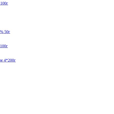
*100г
5% 50г
100г
е 4*200г