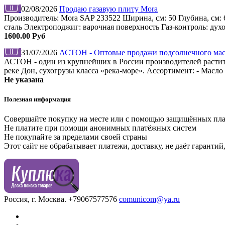
02/08/2026
Продаю газавую плиту Mora
Производитель: Mora SAP 233522 Ширина, см: 50 Глубина, см: 
сталь Электроподжиг: варочная поверхность Газ-контроль: дух
1600.00 Руб
31/07/2026
АСТОН - Оптовые продажи подсолнечного масл
АСТОН - один из крупнейших в России производителей растите
реке Дон, сухогрузы класса «река-море». Ассортимент: - Мас
Не указана
Полезная информация
Совершайте покупку на месте или с помощью защищённых пл
Не платите при помощи анонимных платёжных систем
Не покупайте за пределами своей страны
Этот сайт не обрабатывает платежи, доставку, не даёт гаранти
Россия, г. Москва.
+79067577576
comunicom@ya.ru