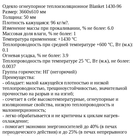
Одеяло огнеупорное теплоизоляционное Blanket 1430-96
Размер: 3660x610 мм
Толщина: 50 мм
Плотность кажущаяся: 96 кг/м?.
Изменение массы при прокаливании, % не более: 6.0
Массовая доля влаги, % не более: 1
Температура применения: +1430 °C
Теплопроводность при средней температуре +600 °C, Вт (м.к):
0.1
Огневая усадка, % не более: 3.9
Теплопроводность при температуре 25 °C, Вт (м.к), не более:
0.0037
Группа горючести: НГ (негорючий)
Преимущества:
- обладает: малой кажущейся плотностью и низкой
теплопроводностью, трещиноустойчивостью, значительной
прочностью на разрыв и на изгиб;
- сочетает в себе высокотемпературные, огнеупорные и
изоляционные свойства, низкую теплопроводность и
малоинерционность;
- легко обрабатывается и не критичны к циклам нагрев-
охлаждение;
- помогает экономии энергоносителей до 40% (в печах
периодического действия) и до 25% (в печах непрерывного