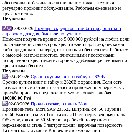
обеспечивают безопасное выполнение задач, а техника
регулярно проходит обслуживание. Работаем ежедневно и
круглосуточно.
Не указана
03/08/2026
Помощь в кредитовании без предоплаты и
справок о доходах, быстрое получение
Поможем получить кредит до 5 000 000 рублей на любые цели
по сниженной ставке, срок кредитования до 8 лет, без какой-
либо предоплаты наперёд, страховок и обеспечения. Работаем
с высокой загруженностью, длительными просрочками,
испорченной кредитной историей, судебными решениями по
кредитным обязател...
Не указана
02/08/2026
Срочно купим винт и гайку к 2620В
Срочно купим винт и гайку к 2620В с хранения. Если есть
возможность изготовить согласно приложенным чертежам ,
просьба прислать предложение. Форма оплаты любая.
100000.00 Руб
02/08/2026
Продаю газавую плиту Mora
Производитель: Mora SAP 233522 Ширина, см: 50 Глубина,
см: 60 Высота, см: 85 Тип: газовая Цвет: нержавеющая сталь
Объем духовки, л: 50 Материал рабочей поверхности:
нержавеющая сталь Электроподжиг: варочная поверхность
Газ-контроль: духовки Конвекция в духовке: нет