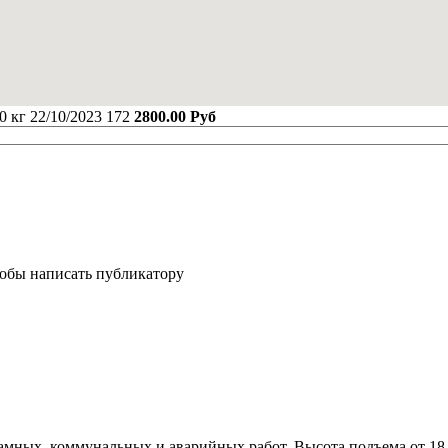
0 кг
22/10/2023
172
2800.00 Руб
тобы написать публикатору
амных, коммунальных и аварийных работ. Высота подъема от 18