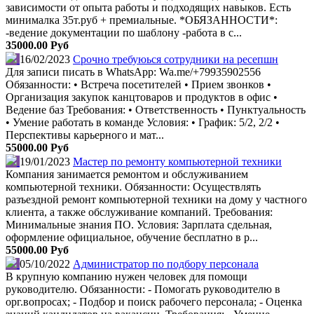
зависимости от опыта работы и подходящих навыков. Есть
минималка 35т.руб + премиальные. *ОБЯЗАННОСТИ*:
-ведение документации по шаблону -работа в с...
35000.00 Руб
16/02/2023
Срочно требуюься сотрудники на ресепшн
Для записи писать в WhatsApp: Wa.me/+79935902556
Обязанности: • Встреча посетителей • Прием звонков •
Организация закупок канцтоваров и продуктов в офис •
Ведение баз Требования: • Ответственность • Пунктуальность
• Умение работать в команде Условия: • График: 5/2, 2/2 •
Перспективы карьерного и мат...
55000.00 Руб
19/01/2023
Мастер по ремонту компьютерной техники
Компания занимается ремонтом и обслуживанием
компьютерной техники. Обязанности: Осуществлять
разъездной ремонт компьютерной техники на дому у частного
клиента, а также обслуживание компаний. Требования:
Минимальные знания ПО. Условия: Зарплата сдельная,
оформление официальное, обучение бесплатно в р...
55000.00 Руб
05/10/2022
Администратор по подбору персонала
В крупную компанию нужен человек для помощи
руководителю. Обязанности: - Помогать руководителю в
орг.вопросах; - Подбор и поиск рабочего персонала; - Оценка