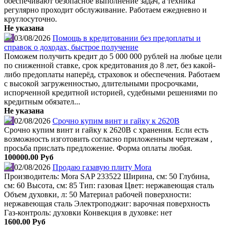
обеспечивают безопасное выполнение задач, а техника
регулярно проходит обслуживание. Работаем ежедневно и
круглосуточно.
Не указана
03/08/2026
Помощь в кредитовании без предоплаты и
справок о доходах, быстрое получение
Поможем получить кредит до 5 000 000 рублей на любые цели
по сниженной ставке, срок кредитования до 8 лет, без какой-
либо предоплаты наперёд, страховок и обеспечения. Работаем
с высокой загруженностью, длительными просрочками,
испорченной кредитной историей, судебными решениями по
кредитным обязател...
Не указана
02/08/2026
Срочно купим винт и гайку к 2620В
Срочно купим винт и гайку к 2620В с хранения. Если есть
возможность изготовить согласно приложенным чертежам ,
просьба прислать предложение. Форма оплаты любая.
100000.00 Руб
02/08/2026
Продаю газавую плиту Mora
Производитель: Mora SAP 233522 Ширина, см: 50 Глубина,
см: 60 Высота, см: 85 Тип: газовая Цвет: нержавеющая сталь
Объем духовки, л: 50 Материал рабочей поверхности:
нержавеющая сталь Электроподжиг: варочная поверхность
Газ-контроль: духовки Конвекция в духовке: нет
1600.00 Руб