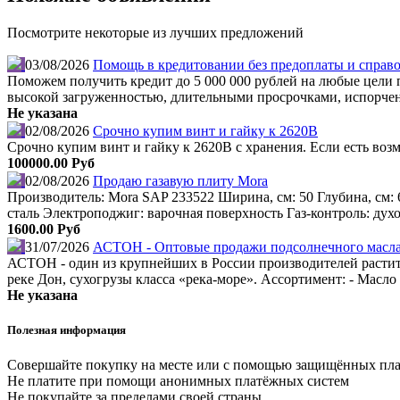
Посмотрите некоторые из лучших предложений
03/08/2026
Помощь в кредитовании без предоплаты и справо
Поможем получить кредит до 5 000 000 рублей на любые цели по
высокой загруженностью, длительными просрочками, испорчен
Не указана
02/08/2026
Срочно купим винт и гайку к 2620В
Срочно купим винт и гайку к 2620В с хранения. Если есть во
100000.00 Руб
02/08/2026
Продаю газавую плиту Mora
Производитель: Mora SAP 233522 Ширина, см: 50 Глубина, см: 
сталь Электроподжиг: варочная поверхность Газ-контроль: дух
1600.00 Руб
31/07/2026
АСТОН - Оптовые продажи подсолнечного масла 
АСТОН - один из крупнейших в России производителей растите
реке Дон, сухогрузы класса «река-море». Ассортимент: - Мас
Не указана
Полезная информация
Совершайте покупку на месте или с помощью защищённых пл
Не платите при помощи анонимных платёжных систем
Не покупайте за пределами своей страны