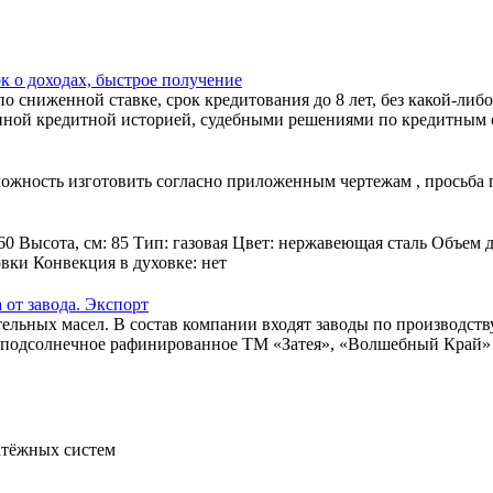
к о доходах, быстрое получение
 сниженной ставке, срок кредитования до 8 лет, без какой-либо
ной кредитной историей, судебными решениями по кредитным об
зможность изготовить согласно приложенным чертежам , просьба
60 Высота, см: 85 Тип: газовая Цвет: нержавеющая сталь Объем 
овки Конвекция в духовке: нет
от завода. Экспорт
льных масел. В состав компании входят заводы по производств
ло подсолнечное рафинированное ТМ «Затея», «Волшебный Край» и
атёжных систем