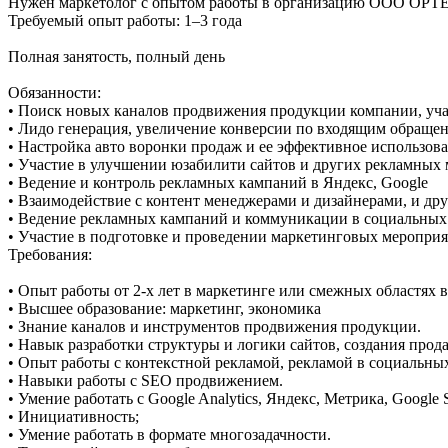
Нужен маркетолог с опытом работы в организацию ООО ОРТЕА
Требуемый опыт работы: 1–3 года
Полная занятость, полный день
Обязанности:
• Поиск новых каналов продвижения продукции компании, уча
• Лидо генерация, увеличение конверсии по входящим обраще
• Настройка авто воронки продаж и ее эффективное использов
• Участие в улучшении юзабилити сайтов и других рекламных
• Ведение и контроль рекламных кампаний в Яндекс, Google
• Взаимодействие с контент менеджерами и дизайнерами, и д
• Ведение рекламных кампаний и коммуникации в социальных сет
• Участие в подготовке и проведении маркетинговых мероприя
Требования:
• Опыт работы от 2-х лет в маркетинге или смежных областях 
• Высшее образование: маркетинг, экономика
• Знание каналов и инструментов продвижения продукции.
• Навык разработки структуры и логики сайтов, создания про
• Опыт работы с контекстной рекламой, рекламой в социальных
• Навыки работы с SEO продвижением.
• Умение работать с Google Analytics, Яндекс, Метрика, Google 
• Инициативность;
• Умение работать в формате многозадачности.