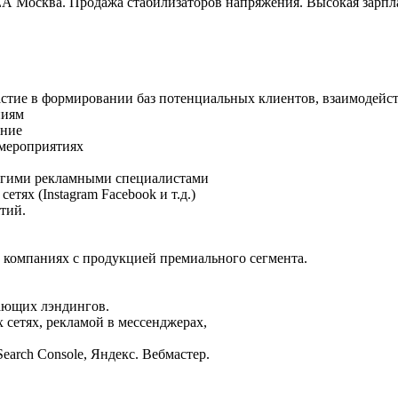
 Москва. Продажа стабилизаторов напряжения. Высокая зарпл
стие в формировании баз потенциальных клиентов, взаимодейст
ниям
ание
 мероприятиях
ругими рекламными специалистами
ях (Instagram Facebook и т.д.)
тий.
в компаниях с продукцией премиального сегмента.
дающих лэндингов.
 сетях, рекламой в мессенджерах,
Search Console, Яндекс. Вебмастер.