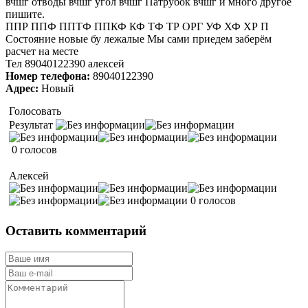
вчшг отводы вчшг угол вчшг Патрубок вчшг и много другое
пишите.
ППР ППФ ППТФ ППКФ КФ ТФ ТР ОРГ УФ ХФ ХР П
Состояние новые бу лежалые Мы сами приедем заберём
расчет на месте
Тел 89040122390 алексей
Номер телефона:
89040122390
Адрес:
Новый
Голосовать
Результат
0 голосов
Алексей
0 голосов
Оставить комментарий