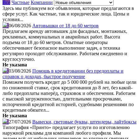
Все
Частные
Компании
Здесь мы публикуем все объявления, которые предлагаются в
сфере услуг. Как частные, так и юридические лица. Цены и
условия...
06/08/2026
Автовышки от 18 до 60 метров
Предлагаем аренду автовышек для фасадных, монтажных,
рекламных, коммунальных и аварийных работ. Высота
подъема от 18 до 60 метров. Опытные операторы
обеспечивают безопасное выполнение задач, а техника
регулярно проходит обслуживание. Работаем ежедневно и
круглосуточно.
Не указана
03/08/2026
Помощь в кредитовании без предоплаты и
справок о доходах, быстрое получение
Поможем получить кредит до 5 000 000 рублей на любые цели
по сниженной ставке, срок кредитования до 8 лет, без какой-
либо предоплаты наперёд, страховок и обеспечения. Работаем
с высокой загруженностью, длительными просрочками,
испорченной кредитной историей, судебными решениями по
кредитным обязател...
Не указана
27/07/2026
Вывески, световые буквы, штендеры, лайтбоксы
Типография «Принто» предлагает услуги по изготовлению
наружной рекламы для компаний любого профиля. Мы
делаем всё: от небольших штендеров до крупных световых