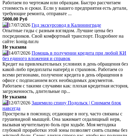
Работаем по чертежам или образцам. Быстро рассчитаем
стоимость и сроки. Если у вашего предприятия есть детали,
требующие ремонта, отправьте ...
5000.00 Руб
17/07/2026
Гид экскурсовод в Калининграде
Опытные гиды с разным взглядом. Лучшие цены без
посредников. Свой комфортный транспорт. Подробнее на
сайте: konig-tur.ru
Не указана
14/07/2026
Помощь в получении кредита при любой КИ
без единого вложения и справок
Кредит на привлекательных условиях в день обращения без
какой-либо предоплаты наперёд и страховок. Работаем со
всеми регионами, получение кредита в день обращения в
офисе с подписанием всех необходимых документов.
Работаем с такими случаями как: плохая кредитная история,
загруженность, длительные пр...
Не указана
12/07/2026
Защемило спину Подольск | Снимаем блок
навсегда
Прострелы в поясницу, отдающие в ногу, часто связаны с
грушевидной мышцей. Она зажимает седалищный нерв,
вызывая мучительную боль при ходьбе. Моя методика
глубокой проработки этой зоны позволяет снять спазмы без
жёсткой боли. Сеанс длится строго час, чтобы вы получили