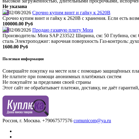
высокой загруженностью, длительными просрочками, испорчен
Не указана
02/08/2026
Срочно купим винт и гайку к 2620В
Срочно купим винт и гайку к 2620В с хранения. Если есть во
100000.00 Руб
02/08/2026
Продаю газавую плиту Mora
Производитель: Mora SAP 233522 Ширина, см: 50 Глубина, см: 
сталь Электроподжиг: варочная поверхность Газ-контроль: дух
1600.00 Руб
Полезная информация
Совершайте покупку на месте или с помощью защищённых пл
Не платите при помощи анонимных платёжных систем
Не покупайте за пределами своей страны
Этот сайт не обрабатывает платежи, доставку, не даёт гаранти
Россия, г. Москва.
+79067577576
comunicom@ya.ru