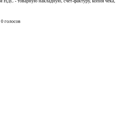
 НДС - товарную накладную, счет-фактуру, копия чека,
0 голосов