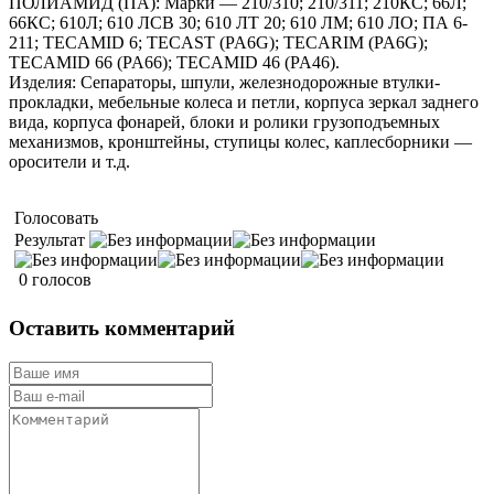
ПОЛИАМИД (ПА): Марки — 210/310; 210/311; 210КС; 66Л;
66КС; 610Л; 610 ЛСВ 30; 610 ЛТ 20; 610 ЛМ; 610 ЛО; ПА 6-
211; TECAMID 6; TECAST (PA6G); TECARIM (PA6G);
TECAMID 66 (PA66); TECAMID 46 (PA46).
Изделия: Сепараторы, шпули, железнодорожные втулки-
прокладки, мебельные колеса и петли, корпуса зеркал заднего
вида, корпуса фонарей, блоки и ролики грузоподъемных
механизмов, кронштейны, ступицы колес, каплесборники —
оросители и т.д.
Голосовать
Результат
0 голосов
Оставить комментарий