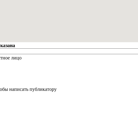
указана
стное лицо
тобы написать публикатору