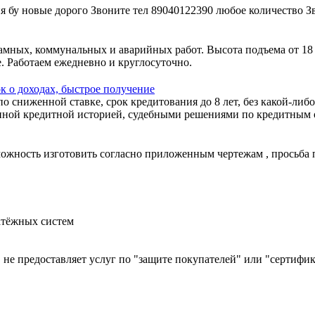
 бу новые дорого Звоните тел 89040122390 любое количество З
амных, коммунальных и аварийных работ. Высота подъема от 18
. Работаем ежедневно и круглосуточно.
к о доходах, быстрое получение
 сниженной ставке, срок кредитования до 8 лет, без какой-либо
ной кредитной историей, судебными решениями по кредитным об
зможность изготовить согласно приложенным чертежам , просьба
атёжных систем
й, не предоставляет услуг по "защите покупателей" или "сертиф