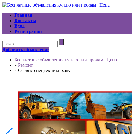
Главная
Контакты
Вход
Регистрация
Добавить объявление
Бесплатные объявления куплю или продам | Цена
»
Ремонт
»
Сервис спецтехники sany.