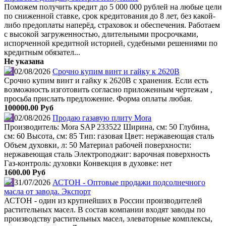
Поможем получить кредит до 5 000 000 рублей на любые цели
по сниженной ставке, срок кредитования до 8 лет, без какой-
либо предоплаты наперёд, страховок и обеспечения. Работаем
с высокой загруженностью, длительными просрочками,
испорченной кредитной историей, судебными решениями по
кредитным обязател...
Не указана
02/08/2026
Срочно купим винт и гайку к 2620В
Срочно купим винт и гайку к 2620В с хранения. Если есть
возможность изготовить согласно приложенным чертежам ,
просьба прислать предложение. Форма оплаты любая.
100000.00 Руб
02/08/2026
Продаю газавую плиту Mora
Производитель: Mora SAP 233522 Ширина, см: 50 Глубина,
см: 60 Высота, см: 85 Тип: газовая Цвет: нержавеющая сталь
Объем духовки, л: 50 Материал рабочей поверхности:
нержавеющая сталь Электроподжиг: варочная поверхность
Газ-контроль: духовки Конвекция в духовке: нет
1600.00 Руб
31/07/2026
АСТОН - Оптовые продажи подсолнечного
масла от завода. Экспорт
АСТОН - один из крупнейших в России производителей
растительных масел. В состав компании входят заводы по
производству растительных масел, элеваторные комплексы,