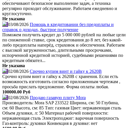
обеспечивают безопасное выполнение задач, а техника
регулярно проходит обслуживание. Работаем ежедневно и
круглосуточно.
Не указана
03/08/2026
Помощь в кредитовании без предоплаты и
справок о доходах, быстрое получение
Поможем получить кредит до 5 000 000 рублей на любые цели
по сниженной ставке, срок кредитования до 8 лет, без какой-
либо предоплаты наперёд, страховок и обеспечения. Работаем
с высокой загруженностью, длительными просрочками,
испорченной кредитной историей, судебными решениями по
кредитным обязател...
Не указана
02/08/2026
Срочно купим винт и гайку к 2620В
Срочно купим винт и гайку к 2620В с хранения. Если есть
возможность изготовить согласно приложенным чертежам ,
просьба прислать предложение. Форма оплаты любая.
100000.00 Руб
02/08/2026
Продаю газавую плиту Mora
Производитель: Mora SAP 233522 Ширина, см: 50 Глубина,
см: 60 Высота, см: 85 Тип: газовая Цвет: нержавеющая сталь
Объем духовки, л: 50 Материал рабочей поверхности:
нержавеющая сталь Электроподжиг: варочная поверхность
Газ-контроль: духовки Конвекция в духовке: нет