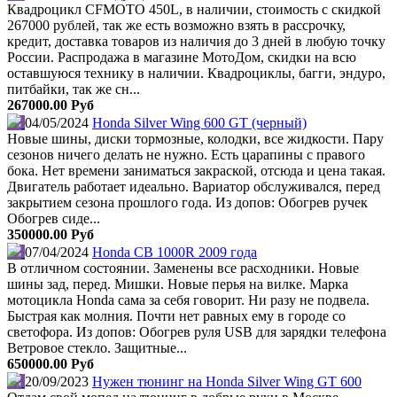
Квадроцикл CFMOTO 450L, в наличии, стоимость с скидкой
267000 рублей, так же есть возможно взять в рассрочку,
кредит, доставка товаров из наличия до 3 дней в любую точку
России. Распродажа в магазине МотоДом, скидки на всю
оставшуюся технику в наличии. Квадроциклы, багги, эндуро,
питбайки, так же сн...
267000.00 Руб
04/05/2024
Honda Silver Wing 600 GT (черный)
Новые шины, диски тормозные, колодки, все жидкости. Пару
сезонов ничего делать не нужно. Есть царапины с правого
бока. Нет времени заниматься закраской, отсюда и цена такая.
Двигатель работает идеально. Вариатор обслуживался, перед
закрытием сезона прошлого года. Из допов: Обогрев ручек
Обогрев сиде...
350000.00 Руб
07/04/2024
Honda CB 1000R 2009 года
В отличном состоянии. Заменены все расходники. Новые
шины зад, перед. Мишки. Новые перья на вилке. Марка
мотоцикла Honda сама за себя говорит. Ни разу не подвела.
Быстрая как молния. Почти нет равных ему в городе со
светофора. Из допов: Обогрев руля USB для зарядки телефона
Ветровое стекло. Защитные...
650000.00 Руб
20/09/2023
Нужен тюнинг на Honda Silver Wing GT 600