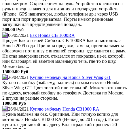
вольтметром. С креплением на руль. Устройство крепится на
руль и предназначено для питания и подзарядки устройств
(iPhone, GPS навигаторы, любые телефоны др.) через USB
порт или порт прикуривателя. Порты имеют резиновые
заглушки для предотвращения попадан...
500.00 Руб
06/05/2021
Бак Honda CB 1000RA
Продам Бак от своей Сибихи. CB 1000RA Бак от мотоцикла
Honda 2009 года. Причина продажи, замена, причина замены
обнаружен пот внизу с внешней стороны, где садится на раму.
Не стал заморачиваться, отказался от покраски, из-за которой,
или благодаря, ей заметил маленькую течь, где-то по шву.
Можно был...
15000.00 Руб
26/04/2021
Куплю эмблему на Honda Silver Wing GT
Куплю наклейку (эмблему, надпись) на максискутер Honda
Silver Wing GT. Цвет золотой или стальной. Можете отправить
по адресу, который сообщу по телефону. Доставка по Москве.
2 штуки на разные стороны.
1000.00 Руб
26/04/2021
Куплю эмблему Honda CB1000 RA
Нужна эмблема на бак. Оригинал. Или точную копию для
мотоцикла Honda CB1000 RA (Нейкед до 2015 года). Готов
купить с доставкой по адресу Волгоградский проспект 20