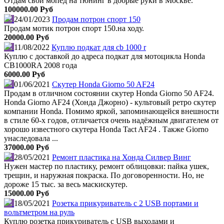
Отдам свой мопед на тюнинг в добрые руки в Москве.
100000.00 Руб
24/01/2023
Продам потрон спорт 150
Продам мотик потрон спорт 150.на ходу.
20000.00 Руб
11/08/2022
Куплю подкат для cb 1000 r
Куплю с доставкой до адреса подкат для мотоцикла Honda
CB1000RA 2008 года
6000.00 Руб
01/06/2021
Скутер Honda Giorno 50 AF24
Продам в отличном состоянии скутер Honda Giorno 50 AF24.
Honda Giorno AF24 (Хонда Джорно) - культовый ретро скутер
компании Honda. Помимо яркой, запоминающейся внешности
в стиле 60-х годов, отличается очень надёжным двигателем от
хорошо известного скутера Honda Tact AF24 . Также Giorno
унаследовала ...
37000.00 Руб
28/05/2021
Ремонт пластика на Хонда Силвер Винг
Нужен мастер по пластику, ремонт облицовки: пайка ушек,
трещин, и наружная покраска. По договоренности. Но, не
дороже 15 тыс. за весь маскискутер.
15000.00 Руб
18/05/2021
Розетка прикуриватель с 2 USB портами и
вольтметром на руль
Куплю розетка прикуриватель с USB выходами и