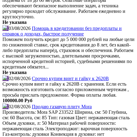
подъема от 18 до 60 метров. Опытные операторы
обеспечивают безопасное выполнение задач, а техника
регулярно проходит обслуживание. Работаем ежедневно и
круглосуточно.
Не указана
03/08/2026
Помощь в кредитовании без предоплаты и
справок о доходах, быстрое получение
Поможем получить кредит до 5 000 000 рублей на любые цели
по сниженной ставке, срок кредитования до 8 лет, без какой-
либо предоплаты наперёд, страховок и обеспечения. Работаем
с высокой загруженностью, длительными просрочками,
испорченной кредитной историей, судебными решениями по
кредитным обязател...
Не указана
02/08/2026
Срочно купим винт и гайку к 2620В
Срочно купим винт и гайку к 2620В с хранения. Если есть
возможность изготовить согласно приложенным чертежам ,
просьба прислать предложение. Форма оплаты любая.
100000.00 Руб
02/08/2026
Продаю газавую плиту Mora
Производитель: Mora SAP 233522 Ширина, см: 50 Глубина,
см: 60 Высота, см: 85 Тип: газовая Цвет: нержавеющая сталь
Объем духовки, л: 50 Материал рабочей поверхности:
нержавеющая сталь Электроподжиг: варочная поверхность
Газ-контроль: духовки Конвекция в духовке: нет