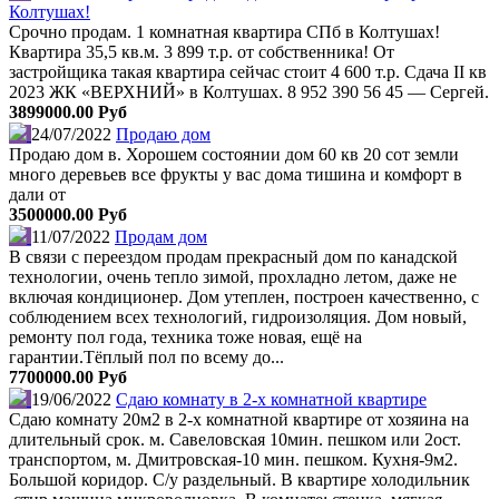
Колтушах!
Срочно продам. 1 комнатная квартира СПб в Колтушах!
Квартира 35,5 кв.м. 3 899 т.р. от собственника! От
застройщика такая квартира сейчас стоит 4 600 т.р. Сдача II кв
2023 ЖК «ВЕРХНИЙ» в Колтушах. 8 952 390 56 45 — Сергей.
3899000.00 Руб
24/07/2022
Продаю дом
Продаю дом в. Хорошем состоянии дом 60 кв 20 сот земли
много деревьев все фрукты у вас дома тишина и комфорт в
дали от
3500000.00 Руб
11/07/2022
Продам дом
В связи с переездом продам прекрасный дом по канадской
технологии, очень тепло зимой, прохладно летом, даже не
включая кондиционер. Дом утеплен, построен качественно, с
соблюдением всех технологий, гидроизоляция. Дом новый,
ремонту пол года, техника тоже новая, ещё на
гарантии.Тёплый пол по всему до...
7700000.00 Руб
19/06/2022
Сдаю комнату в 2-х комнатной квартире
Сдаю комнату 20м2 в 2-х комнатной квартире от хозяина на
длительный срок. м. Савеловская 10мин. пешком или 2ост.
транспортом, м. Дмитровская-10 мин. пешком. Кухня-9м2.
Большой коридор. С/у раздельный. В квартире холодильник