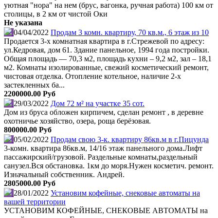
уютная "нора" на нем (брус, вагонка, ручная работа) 100 км от
столицы, в 2 км от чистой Оки
Не указана
04/04/2022
Продам 3 комн. квартиру, 70 кв.м., 6 этаж из 10
Продается 3-х комнатная квартира в г.Стрежевой по адресу:
ул.Кедровая, дом 61. Здание панельное, 1994 года постройки.
Общая площадь — 70,3 м2, площадь кухни – 9,2 м2, зал – 18,1
м2. Комнаты изолированные, свежий косметический ремонт,
чистовая отделка. Отопление котельное, наличие 2-х
застекленных ба...
2200000.00 Руб
29/03/2022
Дом 72 м² на участке 35 сот.
Дом из бруса обложен кирпичем, сделан ремонт , в деревне
охотничье хозяйство, озера, роща берёзовая.
800000.00 Руб
05/02/2022
Продам свою 3-к. квартиру 86кв.м в г.Пицунда
3-комн. квартира 86кв.м, 14/16 этаж панельного дома.Лифт
пассажирский/грузовой. Раздельные комнаты,раздельный
санузел.Вся обстановка. 1км до моря.Нужен косметич. ремонт.
Изначальный собственник. Андрей.
2805000.00 Руб
28/01/2022
Установим кофейные, снековые автоматы на
вашей территории
УСТАНОВИМ КОФЕЙНЫЕ, СНЕКОВЫЕ АВТОМАТЫ на