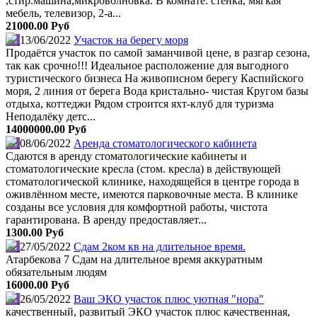
,стир.машина,микроволновка. В комнате: стенка, мягкая
мебель, телевизор, 2-а...
21000.00 Руб
13/06/2022
Участок на берегу моря
Продаётся участок по самой заманчивой цене, в разгар сезона,
так как срочно!!! Идеальное расположение для выгодного
туристического бизнеса На живописном берегу Каспийского
моря, 2 линия от берега Вода кристально- чистая Кругом базы
отдыха, коттеджи Рядом строится яхт-клуб для туризма
Неподалёку детс...
14000000.00 Руб
08/06/2022
Аренда стоматологического кабинета
Сдаются в аренду стоматологические кабинеты и
стоматологические кресла (стом. кресла) в действующей
стоматологической клинике, находящейся в центре города в
оживлённом месте, имеются парковочные места. В клинике
созданы все условия для комфортной работы, чистота
гарантирована. В аренду предоставляет...
1300.00 Руб
27/05/2022
Сдам 2ком кв на длительное время.
Атарбекова 7 Сдам на длительное время аккуратным
обязательным людям
16000.00 Руб
26/05/2022
Ваш ЭКО участок плюс уютная "нора"
качественный, развитый ЭКО участок плюс качественная,