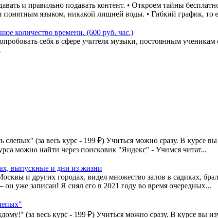
давать и правильно подавать контент. • Откроем тайны бесплат
 понятным языком, никакой лишней воды. • Гибкий график, то ес
шое количество времени. (600 руб. час.)
л опробовать себя в сфере учителя музыки, постоянным ученикам
.
лепых" (за весь курс - 199 ₽) Учиться можно сразу. В курсе вы и
урса можно найти через поисковик "Яндекс" - Учимся читат...
дах, выпускные и дни из жизни
осквы и других городах, видел множество залов в садиках, брал
 он уже записан! Я снял его в 2021 году во время очередных...
лепых"
му!" (за весь курс - 199 ₽) Учиться можно сразу. В курсе вы изу