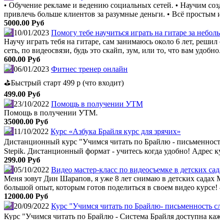
• Обучение рекламе и ведению социальных сетей. • Научим соз
привлечь больше клиентов за разумные деньги. • Всё простым и
5000.00 Руб
10/01/2023
Помогу тебе научиться играть на гитаре за неболь
Научу играть тебя на гитаре, сам занимаюсь около 6 лет, реши
сеть, по видеосвязи, будь это скайп, зум, или то, что вам удобно
600.00 Руб
06/01/2023
Фитнес тренер онлайн
⛳️Быстрый старт 499 р (что входит)
499.00 Руб
23/10/2022
Помощь в получении УТМ
Помощь в получении УТМ.
35000.00 Руб
11/10/2022
Курс «Азбука Брайля курс для зрячих»
Дистанционный курс "Учимся читать по Брайлю - письменность с
Stepik. Дистанционный формат - учитесь когда удобно! Адрес к
299.00 Руб
05/10/2022
Видео мастер-класс по видеосъемке в детских са
Меня зовут Дин Шарапов, я уже 8 лет снимаю в детских садах М
большой опыт, которым готов поделиться в своем видео курсе! –
12000.00 Руб
20/09/2022
Курс "Учимся читать по Брайлю- письменность с
Курс "Учимся читать по Брайлю - Система Брайля доступна каждо