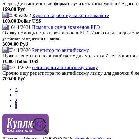
Stepik. Дистанционный формат - учитесь когда удобно! Адрес к
199.00 Руб
05/05/2022
Курс по заработку на криптовалюте
100.00 Dollar US$
16/11/2021
Помощь в сдачи экзаменов ЕГЭ
Окажу помощь в сдачи экзаменов в ЕГЭ. Имею опыт подготов
учебные заведения страны.
3000.00 Руб
03/11/2020
Репетитор по английскому
Нужен репетитор по английскому для мальчика 7 лет. Занятия с
10.00 Dollar US$
02/11/2020
репитор по английскому языку
Срочно ищу репетитора по английскому языку для девочки 8 лет
700.00 Руб
<
1
2
3
Россия, г. Москва.
+79067577576
comunicom@ya.ru